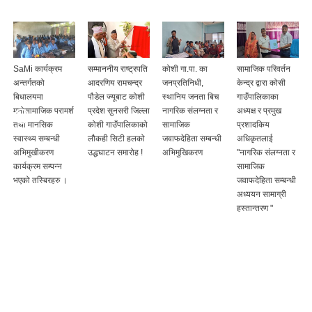
SaMi कार्यक्रम
सम्माननीय राष्ट्रपति
कोशी गा.पा. का
सामाजिक परिवर्तन
अन्तर्गतको
आदरणिय रामचन्द्र
जनप्रतिनिधी,
केन्द्र द्वारा कोसी
बिधालयमा
पौडेल ज्यूबाट कोशी
स्थानिय जनता बिच
गाउँपालिकाका
मनोसामाजिक परामर्श
प्रदेश सुनसरी जिल्ला
नागरिक संलग्नता र
अध्यक्ष र प्रमुख
तथा मानसिक
कोशी गाउँपालिकाको
सामाजिक
प्रशादकिय
स्वास्थ्य सम्बन्धी
लौकही सिटी हलको
जवाफदेहिता सम्बन्धी
अधिकृतलाई
अभिमुखीकरण
उद्धघाटन समारोह !
अभिमुखिकरण
"नागरिक संलग्नता र
कार्यक्रम सम्पन्न
सामाजिक
भएको तस्बिरहरु ।
जवाफदेहिता सम्बन्धी
अध्ययन सामाग्री
हस्तान्तरण "