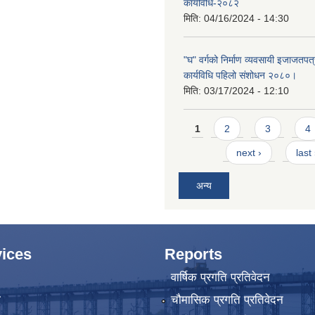
कार्यविधि-२०८२
मिति:
04/16/2024 - 14:30
"घ" वर्गको निर्माण व्यवसायी इजाजतपत्र
कार्यविधि पहिलो संशोधन २०८०।
मिति:
03/17/2024 - 12:10
Pages
1
2
3
4
next ›
last
अन्य
ices
Reports
वार्षिक प्रगति प्रतिवेदन
ा
चौमासिक प्रगति प्रतिवेदन