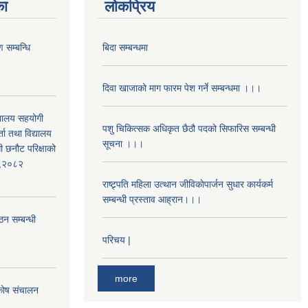
का
लोकप्रिय
 सम्बन्धि
बिदा सम्बन्धमा
दिवा खाजाको माग फारम पेश गर्ने सम्बन्धमा ।।।
द्यालय सहयोगी
पशु चिकित्सक अधिकृत छैठौ पदको सिफारिस सम्बन्धी
ता तथा विद्यालय
सूचना ।।।
ी छनौट परिक्षाको
्ड,२०८२
राष्ट्र्पति महिला उत्थान जीविकाेपार्जन सुधार कार्यकर्म
सम्बन्धी प्रस्ताव आह्रान।।।
ठन सम्बन्धी
परिचय |
more
 कोष संचालन