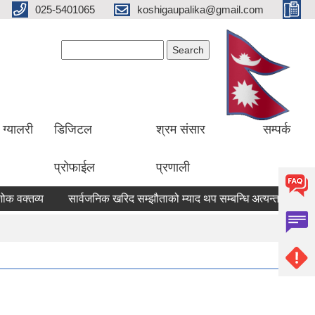
025-5401065
koshigaupalika@gmail.com
Search form
Search
ग्यालरी
डिजिटल
श्रम संसार
सम्पर्क
प्रोफाईल
प्रणाली
वक्तव्य
सार्वजनिक खरिद सम्झौताको म्याद थप सम्बन्धि अत्यन्त जरुरी सूच