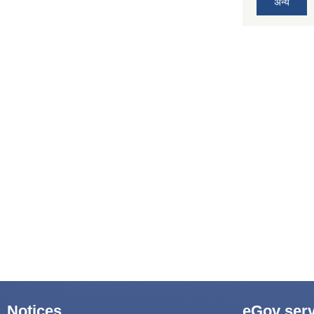
अन्य
Notices
eGov serv