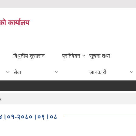
को कार्यालय
विधुतीय शुसासन
प्रतिवेदन
सूचना तथा
सेवा
जानकारी
८
।०४।०१-२०८०।०९।०८