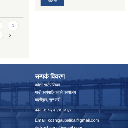
more
1
5
सम्पर्क विवरण
कोशी गाउँपालिका
गाउँ कार्यपालिकाको कार्यालय
बद्रीपुल, सुनसरी
फोन नं: ०२५ ४०१०६५
Email:
koshigaupalika@gmail.com
ito.koshimun@gmail.com