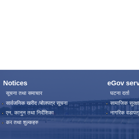
Notices
eGov serv
सूचना तथा समाचार
घटना दर्ता
सार्वजनिक खरीद /बोलपत्र सूचना
सामाजिक सुरक्ष
एन, कानुन तथा निर्देशिका
नागरिक वडापत्
कर तथा शुल्कहरु