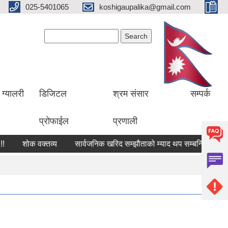
025-5401065
koshigaupalika@gmail.com
Search form
Search
ग्यालरी
डिजिटल
श्रम संसार
सम्पर्क
प्रोफाईल
प्रणाली
शोक वक्तव्य
सार्वजनिक खरिद सम्झौताको म्याद थप सम्बन्धि अत्यन्त जरु